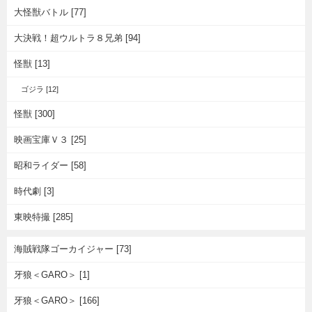
大怪獣バトル [77]
大決戦！超ウルトラ８兄弟 [94]
怪獣 [13]
ゴジラ [12]
怪獣 [300]
映画宝庫Ｖ３ [25]
昭和ライダー [58]
時代劇 [3]
東映特撮 [285]
海賊戦隊ゴーカイジャー [73]
牙狼＜GARO＞ [1]
牙狼＜GARO＞ [166]