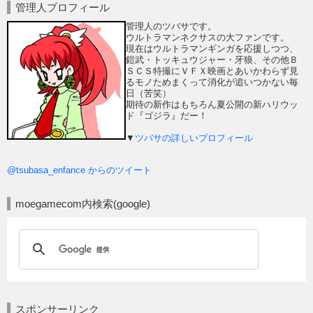
管理人プロフィール
管理人のツバサです。
ウルトラマンネクサスの大ファンです。
現在はウルトラマンギンガを応援しつつ、
鎧武・トッキュウジャー・牙狼、その他Ｂ
ＳＣＳ特撮にＶＦＸ映画とあいかわらず見
るモノためまくって消化が追いつかない毎
日（苦笑）
期待の新作はもちろん夏公開の新ハリウッ
ド『ゴジラ』だー！
▼
ツバサの詳しいプロフィール
@tsubasa_enfance からのツイート
moegamecom内検索(google)
スポンサーリンク