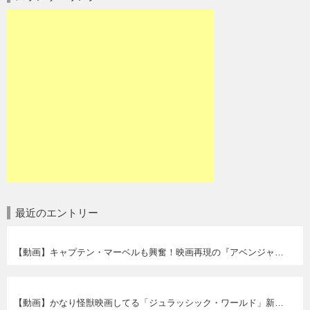
最近のエントリー
【動画】キャプテン・マーベルも興奮！映画再現の『アベンジャーズ アッセンブル！』ダンス。
【動画】かなり怪獣映画してる「ジュラッシック・ワールド」新作短編『Battle at Big Rock』が面白い！