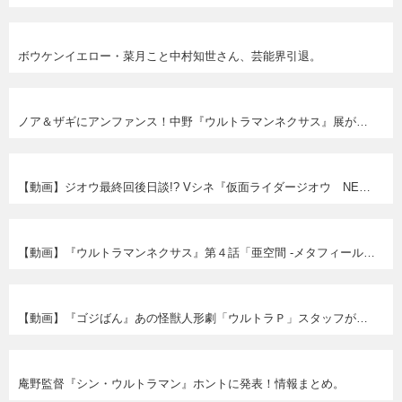
ボウケンイエロー・菜月こと中村知世さん、芸能界引退。
ノア＆ザギにアンファンス！中野『ウルトラマンネクサス』展が凄そうな件。
【動画】ジオウ最終回後日談!? Vシネ『仮面ライダージオウ NEXT TIME ゲイツ、マジェスティ』特報。予約も開始！
【動画】『ウルトラマンネクサス』第４話「亜空間 -メタフィールド-」無料配信。メタフィールドの秘密!?
【動画】『ゴジばん』あの怪獣人形劇「ウルトラＰ」スタッフがゴジラに挑戦！
庵野監督『シン・ウルトラマン』ホントに発表！情報まとめ。