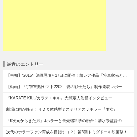
最近のエントリー
【告知】“2016年酒豆忌”9月17日に開催！超レア作品『将軍家光と天下の彦左』も上映！
【動画】『宇宙戦艦ヤマト2202 愛の戦士たち』制作発表レポート「2017年、新たなヤマトが旅に発つ…」
『KARATE KILL/カラテ・キル』光武蔵人監督インタビュー
劇場に雨が降る！４ＤＸ体感型ミステリアスＪホラー『雨女』
『9次元からきた男』Jホラーと最先端科学の融合！清水崇監督の新感覚3Dアドベンチャーを体感せよ！
次代のホラーファン育成を目指す（？）第3回トミダドール映画祭！