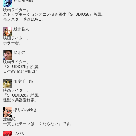
神武団四郎
映画ライター。
ストップモーションアニメ研究団体『STUDIO28』所属。
モンスター映画LOVE。
殿井君人
映画ライター。
ホラー者。
武井崇
映画ライター。
『STUDIO28』所属。
人生の師は”岸田森”
印度洋一郎
映画ライター。
『STUDIO28』所属。
怪獣＆兵器愛好家。
ほりのぶゆき
漫画家。
一貫したテーマは「くだらない」です。
ツバサ