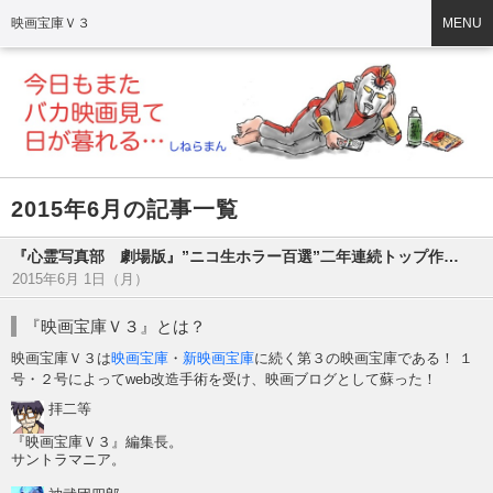
映画宝庫Ｖ３
MENU
2015年6月の記事一覧
『心霊写真部 劇場版』”ニコ生ホラー百選”二年連続トップ作品がファン待望の劇場用新作として復活！
2015年6月 1日（月）
『映画宝庫Ｖ３』とは？
映画宝庫Ｖ３は
映画宝庫
・
新映画宝庫
に続く第３の映画宝庫である！ １
号・２号によってweb改造手術を受け、映画ブログとして蘇った！
拝二等
『映画宝庫Ｖ３』編集長。
サントラマニア。