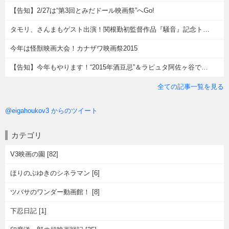
【告知】2/27は“第3回とみだドール映画祭”へGo!
タモリ、さんまもゲスト出演！関根勤初監督作品『騒音』記念トークイベントレポ
今年は怪獣映画大会！カナザワ映画祭2015
【告知】今年もやります！“2015年酒豆忌”＆ラピュタ阿佐ヶ谷では 中川信夫監督特集も開催！！
全ての記事一覧を見る
@eigahoukov3 からのツイート
カテゴリ
V3映画の園 [82]
ほりのぶゆきのシネラマン [6]
ツバサのワンダー動画館！ [8]
下忍日記 [1]