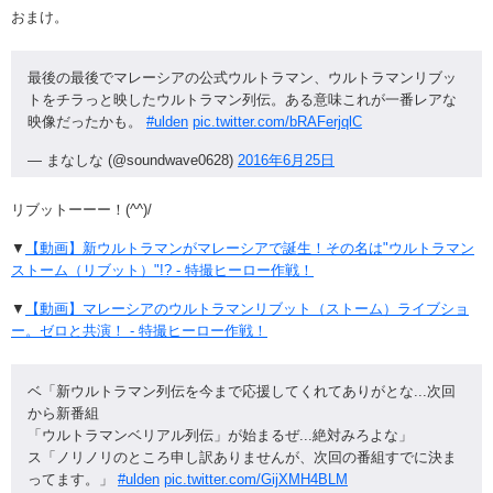
おまけ。
最後の最後でマレーシアの公式ウルトラマン、ウルトラマンリブッ
トをチラっと映したウルトラマン列伝。ある意味これが一番レアな
映像だったかも。
#ulden
pic.twitter.com/bRAFerjqlC
— まなしな (@soundwave0628)
2016年6月25日
リブットーーー！(^^)/
▼
【動画】新ウルトラマンがマレーシアで誕生！その名は"ウルトラマン
ストーム（リブット）"!? - 特撮ヒーロー作戦！
▼
【動画】マレーシアのウルトラマンリブット（ストーム）ライブショ
ー。ゼロと共演！ - 特撮ヒーロー作戦！
ベ「新ウルトラマン列伝を今まで応援してくれてありがとな...次回
から新番組
「ウルトラマンベリアル列伝」が始まるぜ...絶対みろよな」
ス「ノリノリのところ申し訳ありませんが、次回の番組すでに決ま
ってます。」
#ulden
pic.twitter.com/GijXMH4BLM