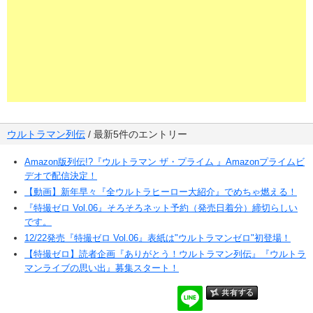
ウルトラマン列伝
/ 最新5件のエントリー
Amazon版列伝!?『ウルトラマン ザ・プライム 』Amazonプライムビ
デオで配信決定！
【動画】新年早々『全ウルトラヒーロー大紹介』でめちゃ燃える！
『特撮ゼロ Vol.06』そろそろネット予約（発売日着分）締切らしい
です。
12/22発売『特撮ゼロ Vol.06』表紙は"ウルトラマンゼロ"初登場！
【特撮ゼロ】読者企画『ありがとう！ウルトラマン列伝』『ウルトラ
マンライブの思い出』募集スタート！