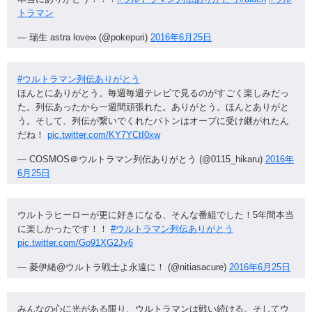
トラマン
— 瑞生 astra love∞ (@pokepuri)
2016年6月25日
#ウルトラマン列伝ありがとう
ほんとにありがとう。毎週毎週テレビで見るのがすごく楽しみだっ
た。列伝あったから一週間頑張れた。ありがとう。ほんとありがと
う。そして、列伝が繋いでくれたバトンはオーブに受け継がれたん
だね！
pic.twitter.com/KY7YCtI0xw
— COSMOS＠ウルトラマン列伝ありがとう (@0115_hikaru)
2016年
6月25日
ウルトラヒーローが更に好きになる、そんな番組でした！5年間本当
に楽しかったです！！
#ウルトラマン列伝ありがとう
pic.twitter.com/Go91XG2Jv6
— 菱伊緒@ウルトラ戦士よ永遠に！ (@nitiasacure)
2016年6月25日
みんなの心に光がある限り、ウルトラマンは戦い続ける。そしてウ