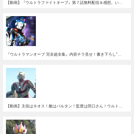
【動画】『ウルトラファイトオーブ』第７話無料配信＆感想。いよいよラス前。ゼロとオーブの兄弟(!?)バトルが燃える！
『ウルトラマンオーブ 完全超全集』内容チラ見せ！書き下ろし"オーブクロニクル〈年代記〉"が面白そう！
【動画】主役はネオス！敵はバルタン！監督は田口さん！ウルトラ愛あふれる台湾の新作MV"MAYDAY『Life Of Planet』"