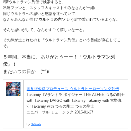
#新ウルトラマン列伝で検索すると、
私達ファンと、スタッフ＆キャストのみなさんが一緒に、
同じウルトラへの思いと感謝を述べていて、
なんかみんなが同じ"
ウルトラの光
"という絆で繋がれているような。
そんな思いがして、なんかすごく嬉しいなーと。
その絆が生まれたのも『ウルトラマン列伝』という番組が存在してこ
そ。
５年間、本当に、ありがとうーー！『
ウルトラマン列
伝
』！
またいつの日か！(^^)/
高見沢俊彦プロデュース ウルトラヒーローソング列伝
Takamiy TVサントラ ボイジャー THE ALFEE つるの剛士
with Takamiy DAIGO with Takamiy Takamiy with 宮野真
守 Takamiy with つるの剛士 つるの剛士
ユニバーサル ミュージック 2015-01-27
by
G-Tools