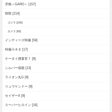
牙狼＜GARO＞ [157]
怪獣 [214]
ゴジラ [245]
ガメラ [65]
インディーズ特撮 [59]
特撮小ネタ [17]
ケータイ捜査官７ [8]
シルバー假面 [13]
ライオン丸G [9]
リュウケンドー [9]
セイザーX [9]
スーパーヒロイン [16]