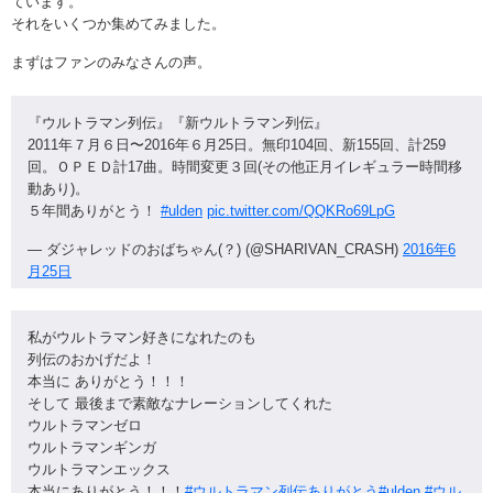
ています。
それをいくつか集めてみました。
まずはファンのみなさんの声。
『ウルトラマン列伝』『新ウルトラマン列伝』
2011年７月６日〜2016年６月25日。無印104回、新155回、計259
回。ＯＰＥＤ計17曲。時間変更３回(その他正月イレギュラー時間移
動あり)。
５年間ありがとう！
#ulden
pic.twitter.com/QQKRo69LpG
— ダジャレッドのおばちゃん(？) (@SHARIVAN_CRASH)
2016年6
月25日
私がウルトラマン好きになれたのも
列伝のおかげだよ！
本当に ありがとう！！！
そして 最後まで素敵なナレーションしてくれた
ウルトラマンゼロ
ウルトラマンギンガ
ウルトラマンエックス
本当にありがとう！！！
#ウルトラマン列伝ありがとう
#ulden
#ウル