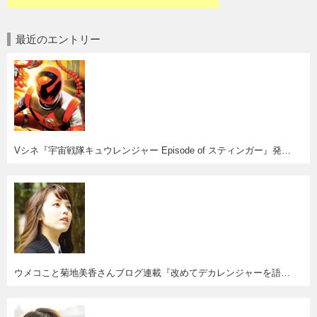
最近のエントリー
Vシネ『宇宙戦隊キュウレンジャー Episode of スティンガー』発売決定！妄想はかどるわー(^o^)
ウメコこと菊地美香さんブログ連載『改めてデカレンジャーを語ってみる』スタート。