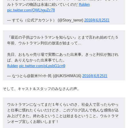
ルトラマンの物語は永遠に続いていくのだ
#ulden
pic.twitter.com/QWLhguZc78
— すてら（公式アカウント） (@Story_terror)
2016年6月25日
『最近の子供はウルトラマンを知らない』とまで言われ始めてた５
年前、ウルトラマン列伝の放送が始まって...
先日、おもちゃ売り場で実際にあった出来事。きっと列伝が無けれ
ば、ありえなかった出来事でした。
#ulden
pic.twitter.com/pLpsbG1cn9
— なつとら@新米ﾂｲｯﾀｰ民 (@UKISHIMA16)
2016年6月25日
そして、キャスト＆スタッフのみなさんの声。
ウルトラマンになってまだ１年くらいのさ、社会人で言ったらやっ
と仕事に慣れたくらいだけどさ、このブログ読んで色んな感情が込
み上げてきた。終わるということは始まるということ。ウルトラマ
ンオーブ宜しくお願いします！