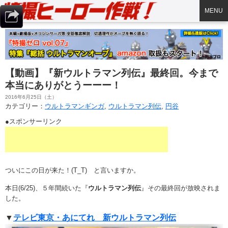
MENU
【動画】『新ウルトラマン列伝』最終回。今まで
本当にありがとうーーー！
2016年6月25日（土）
カテゴリー：
ウルトラマンギンガ
,
ウルトラマン列伝
,
円谷
●スポンサーリンク
ついにこの日が来た！(T_T) と言いますか。
本日(6/25)、５年間続いた『
ウルトラマン列伝
』その最終回が放映されま
した。
▼
テレビ東京・あにてれ 新ウルトラマン列伝