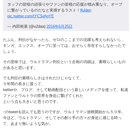
タッフの皆様の頑張りやファンの皆様の応援が積み重なり、オーブ
に繋がっているのだなと実感するラスト！
#ulden
pic.twitter.com/tYCSefjgYE
— 内田裕基 (@u2daa)
2016年6月25日
たぶん、列伝がなかったら、ゼロのここまでの活躍も考えられないし、
ギンガ、エックス、オーブに至っては、おそらく存在すらしなかったで
しょう。
その意味では、ウルトラマン列伝という企画の功績は、素晴らしいもの
があると思います。
でも列伝の素晴らしさはそれだけじゃなくて、
５年間の長きに渡って、
twitterや、ブログ、そして動画配信という新しいメディアを使って、私達
ファンとウルトラの世界を身近に繋げてくれた
という点も大きいと思うのです。
↑のtweetを読んでも思うのですが、ウルトラマン放映開始から５０年。
今ほど、ウルトラマン、そしてその創り手の方々が身近に感じる時っ
て、あまり無いような気が。