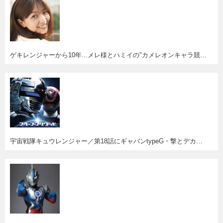
ゲキレンジャーから10年...メレ様とハミイの"カメレオンキャラ競演"が見たい！
宇宙戦隊キュウレンジャー／第18話にギャバンtypeG・撃とデカレッド・バン＆センちゃん・ウメコ登場！