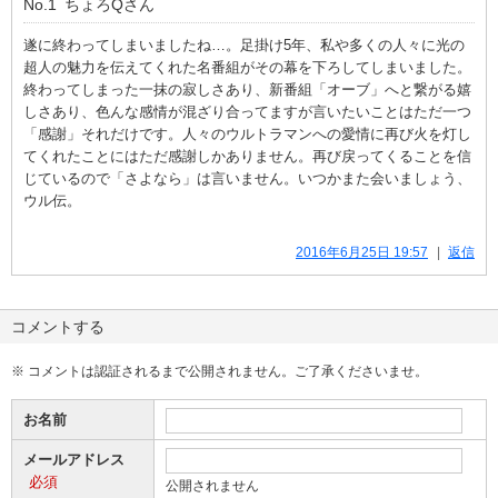
No.1
ちょろQ
さん
遂に終わってしまいましたね…。足掛け5年、私や多くの人々に光の
超人の魅力を伝えてくれた名番組がその幕を下ろしてしまいました。
終わってしまった一抹の寂しさあり、新番組「オーブ」へと繋がる嬉
しさあり、色んな感情が混ざり合ってますが言いたいことはただ一つ
「感謝」それだけです。人々のウルトラマンへの愛情に再び火を灯し
てくれたことにはただ感謝しかありません。再び戻ってくることを信
じているので「さよなら」は言いません。いつかまた会いましょう、
ウル伝。
2016年6月25日 19:57
返信
コメントする
※ コメントは認証されるまで公開されません。ご了承くださいませ。
お名前
メールアドレス
必須
公開されません