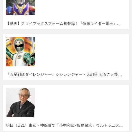
【動画】クライマックスフォーム初登場！『仮面ライダー電王』第１話＆２８話無料配信。
『五星戦隊ダイレンジャー』シシレンジャー・天幻星 大五こと能見達也さん逝去。
明日（5/21）東京・神保町で「小中和哉×飯島敏宏」ウルトラ二大監督対談イベント！