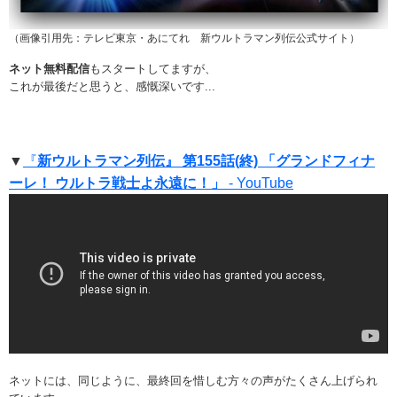
（画像引用先：テレビ東京・あにてれ 新ウルトラマン列伝公式サイト）
ネット無料配信
もスタートしてますが、
これが最後だと思うと、感慨深いです...
▼
『
新ウルトラマン列伝』 第155話(終) 「グランドフィナ
ーレ！ ウルトラ戦士よ永遠に！」
- YouTube
ネットには、同じように、最終回を惜しむ方々の声がたくさん上げられ