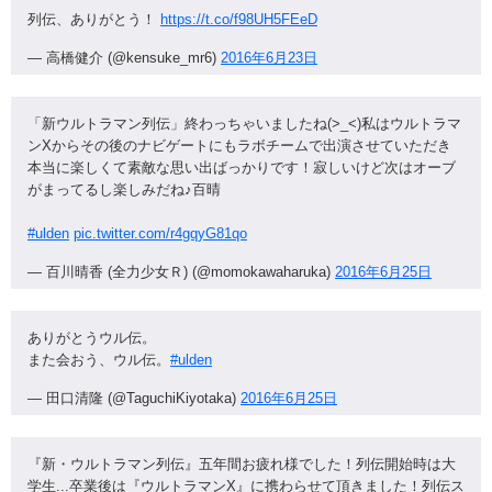
列伝、ありがとう！
https://t.co/f98UH5FEeD
— 高橋健介 (@kensuke_mr6)
2016年6月23日
「新ウルトラマン列伝」終わっちゃいましたね(>_<)私はウルトラマ
ンXからその後のナビゲートにもラボチームで出演させていただき
本当に楽しくて素敵な思い出ばっかりです！寂しいけど次はオーブ
がまってるし楽しみだね♪百晴
#ulden
pic.twitter.com/r4gqyG81qo
— 百川晴香 (全力少女Ｒ) (@momokawaharuka)
2016年6月25日
ありがとうウル伝。
また会おう、ウル伝。
#ulden
— 田口清隆 (@TaguchiKiyotaka)
2016年6月25日
『新・ウルトラマン列伝』五年間お疲れ様でした！列伝開始時は大
学生...卒業後は『ウルトラマンX』に携わらせて頂きました！列伝ス