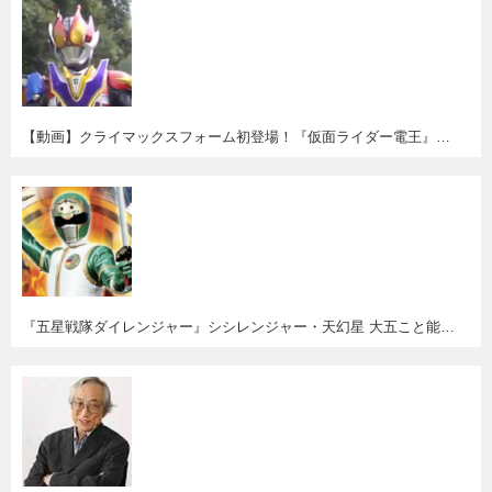
【動画】クライマックスフォーム初登場！『仮面ライダー電王』第１話＆２８話無料配信。
『五星戦隊ダイレンジャー』シシレンジャー・天幻星 大五こと能見達也さん逝去。