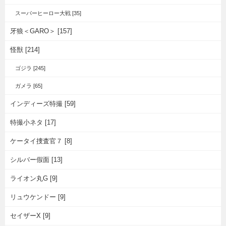
スーパーヒーロー大戦 [35]
牙狼＜GARO＞ [157]
怪獣 [214]
ゴジラ [245]
ガメラ [65]
インディーズ特撮 [59]
特撮小ネタ [17]
ケータイ捜査官７ [8]
シルバー假面 [13]
ライオン丸G [9]
リュウケンドー [9]
セイザーX [9]