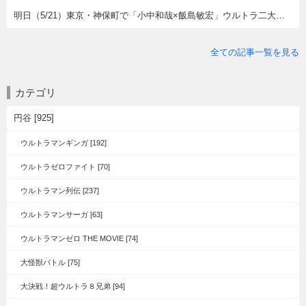
明日（5/21）東京・神保町で「小中和哉×飯島敏宏」ウルトラ二大監督対談イベント！
全ての記事一覧を見る
カテゴリ
円谷 [925]
ウルトラマンギンガ [192]
ウルトラゼロファイト [70]
ウルトラマン列伝 [237]
ウルトラマンサーガ [63]
ウルトラマンゼロ THE MOVIE [74]
大怪獣バトル [75]
大決戦！超ウルトラ８兄弟 [94]