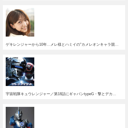
ゲキレンジャーから10年...メレ様とハミイの"カメレオンキャラ競演"が見たい！
宇宙戦隊キュウレンジャー／第18話にギャバンtypeG・撃とデカレッド・バン＆センちゃん・ウメコ登場！