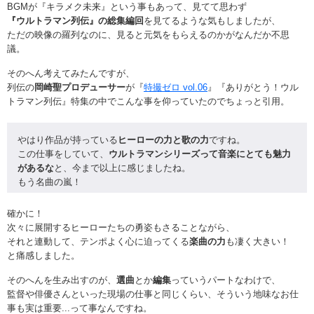
BGMが『キラメク未来』という事もあって、見てて思わず
『ウルトラマン列伝』の総集編回
を見てるような気もしましたが、
ただの映像の羅列なのに、見ると元気をもらえるのかがなんだか不思
議。
そのへん考えてみたんですが、
列伝の
岡崎聖プロデューサー
が『
特撮ゼロ vol.06
』『ありがとう！ウル
トラマン列伝』特集の中でこんな事を仰っていたのでちょっと引用。
やはり作品が持っている
ヒーローの力と歌の力
ですね。
この仕事をしていて、
ウルトラマンシリーズって音楽にとても魅力
があるな
と、今まで以上に感じましたね。
もう名曲の嵐！
確かに！
次々に展開するヒーローたちの勇姿もさることながら、
それと連動して、テンポよく心に迫ってくる
楽曲の力
も凄く大きい！
と痛感しました。
そのへんを生み出すのが、
選曲
とか
編集
っていうパートなわけで、
監督や俳優さんといった現場の仕事と同じくらい、そういう地味なお仕
事も実は重要...って事なんですね。