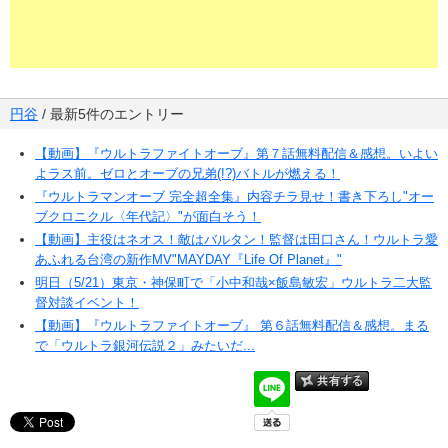
円谷
/ 最新5件のエントリー
【動画】『ウルトラファイトオーブ』第７話無料配信＆感想。いよい
よラス前。ゼロとオーブの兄弟(!?)バトルが燃える！
『ウルトラマンオーブ 完全超全集』内容チラ見せ！書き下ろし"オー
ブクロニクル〈年代記〉"が面白そう！
【動画】主役はネオス！敵はバルタン！監督は田口さん！ウルトラ愛
あふれる台湾の新作MV"MAYDAY『Life Of Planet』"
明日（5/21）東京・神保町で「小中和哉×飯島敏宏」ウルトラ二大監
督対談イベント！
【動画】『ウルトラファイトオーブ』 第６話無料配信＆感想。まる
で「ウルトラ銀河伝説２」みたいだ...