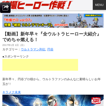
MENU
【動画】新年早々『全ウルトラヒーロー大紹介』
でめちゃ燃える！
2017年1月 1日（日）
カテゴリー：
ウルトラマン列伝
,
円谷
●スポンサーリンク
新年早々、円谷プロ様から、ウルトラファンのみんなに素晴らしいお年
玉が！
キラメク未来