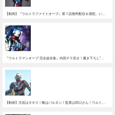
【動画】『ウルトラファイトオーブ』第７話無料配信＆感想。いよいよラス前。ゼロとオーブの兄弟(!?)バトルが燃える！
『ウルトラマンオーブ 完全超全集』内容チラ見せ！書き下ろし"オーブクロニクル〈年代記〉"が面白そう！
【動画】主役はネオス！敵はバルタン！監督は田口さん！ウルトラ愛あふれる台湾の新作MV"MAYDAY『Life Of Planet』"