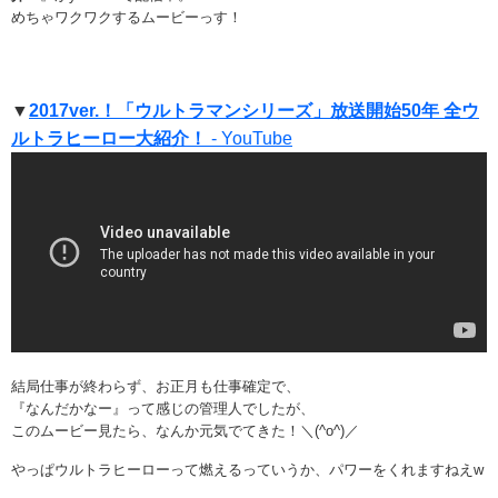
めちゃワクワクするムービーっす！
▼
2017ver.！「ウルトラマンシリーズ」放送開始50年 全ウ
ルトラヒーロー大紹介！
- YouTube
結局仕事が終わらず、お正月も仕事確定で、
『なんだかなー』って感じの管理人でしたが、
このムービー見たら、なんか元気でてきた！＼(^o^)／
やっぱウルトラヒーローって燃えるっていうか、パワーをくれますねえw