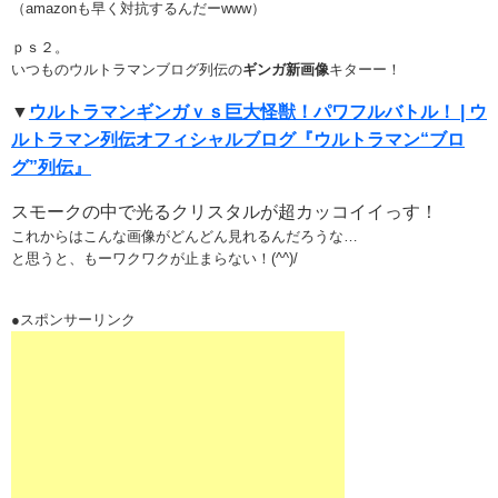
（amazonも早く対抗するんだーwww）
ｐｓ２。
いつものウルトラマンブログ列伝の
ギンガ新画像
キターー！
▼
ウルトラマンギンガｖｓ巨大怪獣！パワフルバトル！ | ウ
ルトラマン列伝オフィシャルブログ『ウルトラマン“ブロ
グ”列伝』
スモークの中で光るクリスタルが超カッコイイっす！
これからはこんな画像がどんどん見れるんだろうな…
と思うと、もーワクワクが止まらない！(^^)/
●スポンサーリンク