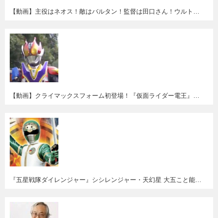
【動画】主役はネオス！敵はバルタン！監督は田口さん！ウルトラ愛あふれる台湾の新作MV"MAYDAY『Life Of Planet』"
【動画】クライマックスフォーム初登場！『仮面ライダー電王』第１話＆２８話無料配信。
『五星戦隊ダイレンジャー』シシレンジャー・天幻星 大五こと能見達也さん逝去。