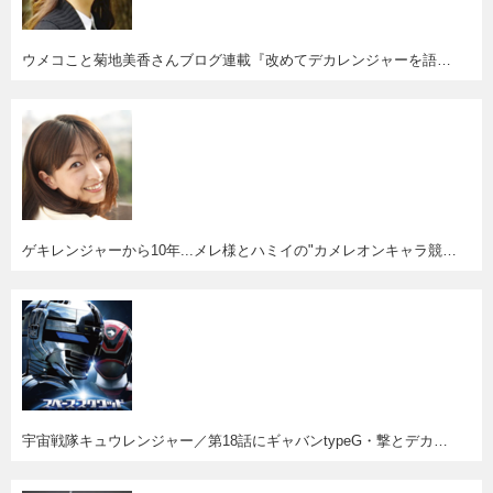
ウメコこと菊地美香さんブログ連載『改めてデカレンジャーを語ってみる』スタート。
ゲキレンジャーから10年...メレ様とハミイの"カメレオンキャラ競演"が見たい！
宇宙戦隊キュウレンジャー／第18話にギャバンtypeG・撃とデカレッド・バン＆センちゃん・ウメコ登場！