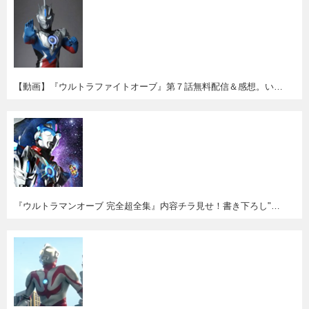
【動画】『ウルトラファイトオーブ』第７話無料配信＆感想。いよいよラス前。ゼロとオーブの兄弟(!?)バトルが燃える！
『ウルトラマンオーブ 完全超全集』内容チラ見せ！書き下ろし"オーブクロニクル〈年代記〉"が面白そう！