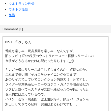
ウルトラマン列伝
ウルトラ怪獣
怪獣
Comment [1]
No.1
卓みぃ
さん
番組も楽しみ！玩具展開も楽しみ！なんですが、
旧ソフビ（17cm程度のウルトラヒーロー・怪獣シリーズ）の
今後がどうなるかだけ心配だったりします (;_;)/
ギンガを機にリリース終了してしまうのか、継続なのか。
これまで長い間（それこそシャイニングゼロまで）
あのサイズで出ていてコレクション的魅力は十分ですし、
ライダー等東映系ヒーローやゴジラ・ガメラ等映画怪獣の
ソフビと並べても大きさがほぼ一緒だったのが良かったと
個人的には思っているので。
イベント会場・映画館・誌上通販等々、限定バージョンも
沢山出してきてる経緯・実績はあるわけですし…。