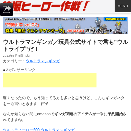
MENU
ウルトラマンギンガ／玩具公式サイトで君も”ウル
トライブ”だ！
2013年6月 5日（水）
カテゴリー：
ウルトラマンギンガ
●スポンサーリンク
遅くなったので、もう知ってる方も多いと思うけど、こんなギンガネタ
を一応書いときます。(^^)/
なんか知らない間にamazonで
ギンガ関連のアイテム
が一挙に
予約開始
さ
れてますね。
ウルトラヒーロー500 ウルトラマンギンガ