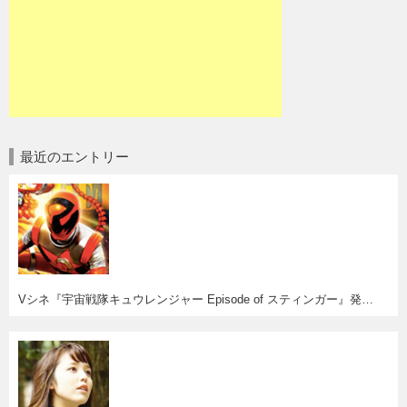
最近のエントリー
Vシネ『宇宙戦隊キュウレンジャー Episode of スティンガー』発売決定！妄想はかどるわー(^o^)