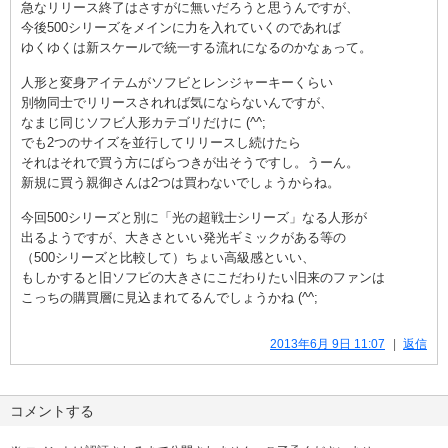
急なリリース終了はさすがに無いだろうと思うんですが、
今後500シリーズをメインに力を入れていくのであれば
ゆくゆくは新スケールで統一する流れになるのかなぁって。
人形と変身アイテムがソフビとレンジャーキーくらい
別物同士でリリースされれば気にならないんですが、
なまじ同じソフビ人形カテゴリだけに (^^;
でも2つのサイズを並行してリリースし続けたら
それはそれで買う方にばらつきが出そうですし。うーん。
新規に買う親御さんは2つは買わないでしょうからね。
今回500シリーズと別に「光の超戦士シリーズ」なる人形が
出るようですが、大きさといい発光ギミックがある等の
（500シリーズと比較して）ちょい高級感といい、
もしかすると旧ソフビの大きさにこだわりたい旧来のファンは
こっちの購買層に見込まれてるんでしょうかね (^^;
2013年6月 9日 11:07
返信
コメントする