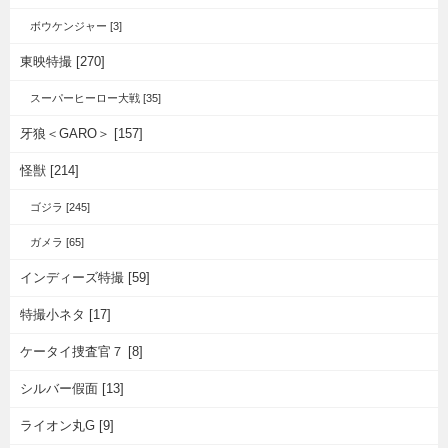
ボウケンジャー [3]
東映特撮 [270]
スーパーヒーロー大戦 [35]
牙狼＜GARO＞ [157]
怪獣 [214]
ゴジラ [245]
ガメラ [65]
インディーズ特撮 [59]
特撮小ネタ [17]
ケータイ捜査官７ [8]
シルバー假面 [13]
ライオン丸G [9]