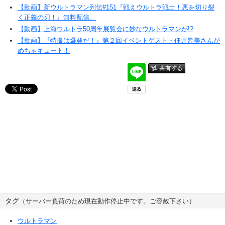
【動画】新ウルトラマン列伝#151『戦えウルトラ戦士！悪を切り裂
く正義の刃！』無料配信。
【動画】上海ウルトラ50周年展覧会に妙なウルトラマンが!?
【動画】『特撮は爆発だ！』第２回イベントゲスト・佃井皆美さんが
めちゃキュート！
タグ
（サーバー負荷のため現在動作停止中です。ご容赦下さい）
ウルトラマン