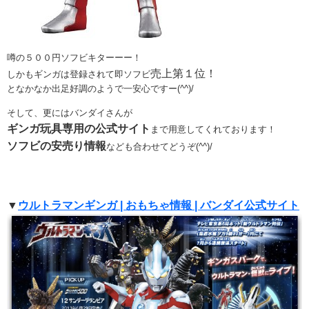
噂の５００円ソフビキターーー！
売上第１位！
しかもギンガは登録されて即ソフビ
となかなか出足好調のようで一安心ですー(^^)/
そして、更にはバンダイさんが
ギンガ玩具専用の公式サイト
まで用意してくれております！
ソフビの安売り情報
なども合わせてどうぞ(^^)/
▼
ウルトラマンギンガ | おもちゃ情報 | バンダイ公式サイト