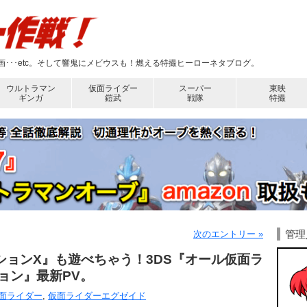
･･･etc。そして響鬼にメビウスも！燃える特撮ヒーローネタブログ。
ウルトラマン
仮面ライダー
スーパー
東映
ギンガ
鎧武
戦隊
特撮
管理
次のエントリー »
ョンX』も遊べちゃう！3DS『オール仮面ラ
ョン』最新PV。
面ライダー
,
仮面ライダーエグゼイド