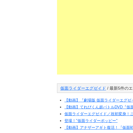
仮面ライダーエグゼイド
/ 最新5件の
【動画】『劇場版 仮面ライダーエグゼイ
【動画】てれびくん超バトルDVD『仮
仮面ライダーエグゼイド／祝初変身！
登場！"仮面ライダーポッピー"
【動画】アナザーアギト復活！『仮面