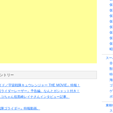
仮
仮
仮
仮
仮
仮
仮
仮
昭
スーパ
非
獣
特
エントリー
海
ド／宇宙戦隊キュウレンジャー THE MOVIE』特報！
ゴ
面ライダーレーザー』予告編。なんとガシャット付き！
ゲ
ボ
ニコちゃん役黒崎レイナさんインタビュー記事。
東映特
戦隊ゴライダー』特報動画。
ス