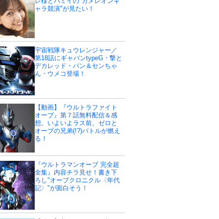
レ様とハミイの"カメレオンキ
ャラ競演"が見たい！
宇宙戦隊キュウレンジャー／
第18話にギャバンtypeG・撃と
デカレッド・バン＆センちゃ
ん・ウメコ登場！
【動画】『ウルトラファイト
オーブ』第７話無料配信＆感
想。いよいよラス前。ゼロと
オーブの兄弟(!?)バトルが燃え
る！
『ウルトラマンオーブ 完全超
全集』内容チラ見せ！書き下
ろし"オーブクロニクル〈年代
記〉"が面白そう！