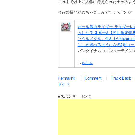
これまで以上に入念に考えられた企画のよ
今後の展開がめちゃ楽しみです！＼(^o^)／
オール仮面ライダー ライダーレ
うになるDL番号&【初回限定特
ソウルメダル」付&【Amazon
ン」が遊べるようになるQRコー
バンダイナムコエンターテインメント 
by
G-Tools
Permalink
Comment
Track Back
ゼイド
●スポンサーリンク