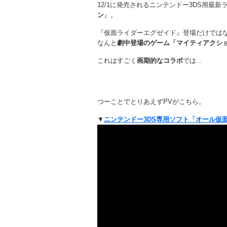
12/1に発売されるニンテンドー3DS用最新
ン
』。
『仮面ライダーエグゼイド』登場だけでは
なんと
劇中登場のゲーム「マイティアクシ
これはすごく
画期的なコラボ
では...
つーことでとりあえずPVがこちら。
▼
ニンテンドー3DS専用ソフト「オール仮