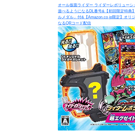
オール仮面ライダー ライダーレボリューシ
遊べるようになるDL番号&【初回限定特典
ルメダル」付&【Amazon.co.jp限定
なるQRコード配信