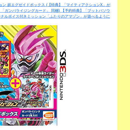
ョン 超エグゼイドボックス (【特典】「マイティアクションX」が
】「ガンバライジングカード」 同梱) 【予約特典】「ブットバソウ
】オリジナルボイス付きミッション「ふたりのアマゾン」が遊べるように