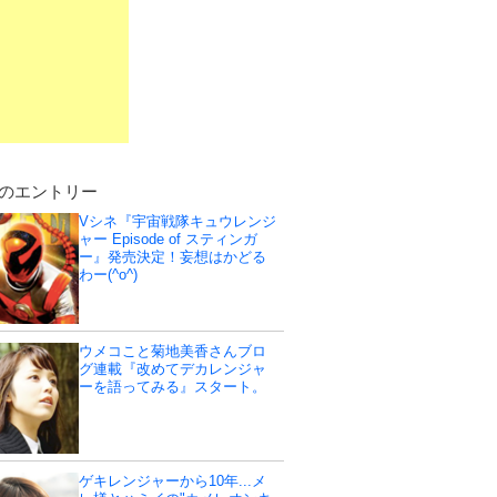
のエントリー
Vシネ『宇宙戦隊キュウレンジ
ャー Episode of スティンガ
ー』発売決定！妄想はかどる
わー(^o^)
ウメコこと菊地美香さんブロ
グ連載『改めてデカレンジャ
ーを語ってみる』スタート。
ゲキレンジャーから10年...メ