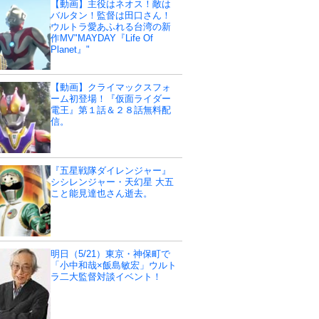
【動画】主役はネオス！敵は
バルタン！監督は田口さん！
ウルトラ愛あふれる台湾の新
作MV"MAYDAY『Life Of
Planet』"
【動画】クライマックスフォ
ーム初登場！『仮面ライダー
電王』第１話＆２８話無料配
信。
『五星戦隊ダイレンジャー』
シシレンジャー・天幻星 大五
こと能見達也さん逝去。
明日（5/21）東京・神保町で
「小中和哉×飯島敏宏」ウルト
ラ二大監督対談イベント！