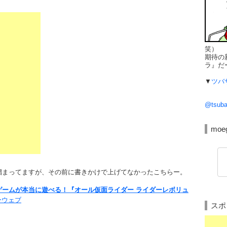
笑）
期待の
ラ』だ
▼
ツバ
@tsub
moe
溜まってますが、その前に書きかけで上げてなかったこちらー。
ゲームが本当に遊べる！『オール仮面ライダー ライダーレボリュ
ーウェブ
スポ