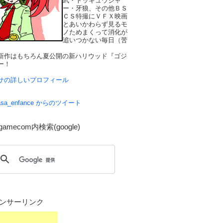
武・トッキュウジャ
ー・牙狼、その他ＢＳ
ＣＳ特撮にＶＦＸ映画
とあいかわらず見るモ
ノためまくって消化が
追いつかない毎日（苦
新作はもちろん夏公開の新ハリウッド『ゴジ
ー！
サの詳しいプロフィール
asa_enfance からのツイート
gamecom内検索(google)
ンサーリンク