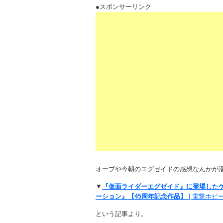
●スポンサーリンク
オーブや今朝のエグゼイドの感想なんかが
▼
『仮面ライダーエグゼイド』に登場した
ーション』【45周年記念作品】
| 電撃ホビ
という記事より。