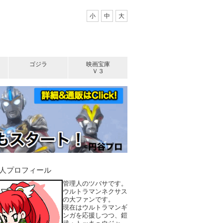
小
中
大
ゴジラ
映画宝庫
Ｖ３
人プロフィール
管理人のツバサです。
ウルトラマンネクサス
の大ファンです。
現在はウルトラマンギ
ンガを応援しつつ、鎧