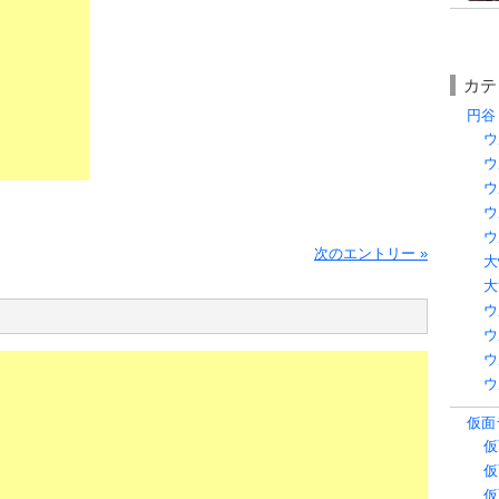
カテ
円谷 
ウ
ウ
ウ
ウ
ウ
次のエントリー »
大
大
ウ
ウ
ウ
ウ
仮面ラ
仮
仮
仮