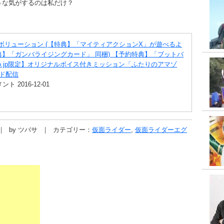
うな気がするのは私だけ？
ボリューション (【特典】「マイティアクションX」が遊べるよ
典】「ガンバライジングカード」 同梱) 【予約特典】「ブットバ
.co.jp限定】オリジナルボイス付きミッション「ふたりのアマゾ
ド配信
2016-12-01
by ツバサ
カテゴリー：
仮面ライダー
,
仮面ライダーエグ