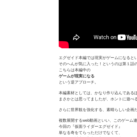
エグゼイド本編では現実がゲームになると
そのへんが気に入った！というのは第１話
こちらは本編中の
ゲームが現実になる
という逆アプローチ。
本編素材としては、かなり作り込んである
まさかとは思ってましたが、ホントに遊べる
さらに世界観を強化する、素晴らしい企画
複数展開するweb動画といい、このゲーム
今回の『仮面ライダーエグゼイド』
単なる奇をてらっただけでなくて、