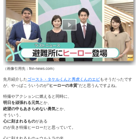
（画像引用先：fnn-news.com）
先月紹介した
ゴースト・タケルくんと秀虎くんのエピ
もそうだったです
が、やっぱこういうのが"
ヒーローの本質
"だと思うんですよね。
特撮やアクションに燃えると同時に、
明日を頑張れる元気
とか、
絶望の中もあきらめない勇気
とか、
そういう、
心に刻まれるもの
がある
のが良き特撮ヒーローだと思っていて。
心に刻まれるもの＝ウルトラの光