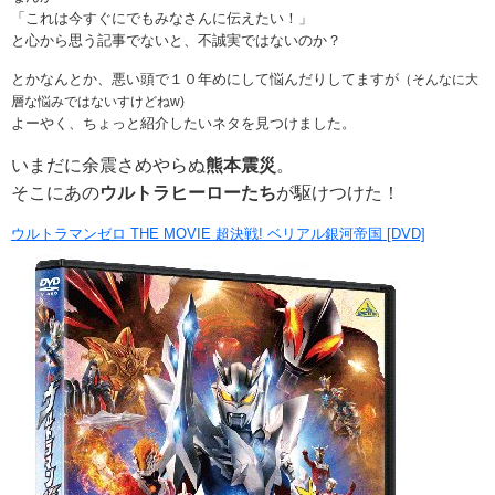
「これは今すぐにでもみなさんに伝えたい！」
と心から思う記事でないと、不誠実ではないのか？
とかなんとか、悪い頭で１０年めにして悩んだりしてますが
（そんなに大
層な悩みではないすけどねw)
よーやく、ちょっと紹介したいネタを見つけました。
いまだに余震さめやらぬ
熊本震災
。
そこにあの
ウルトラヒーローたち
が駆けつけた！
ウルトラマンゼロ THE MOVIE 超決戦! ベリアル銀河帝国 [DVD]