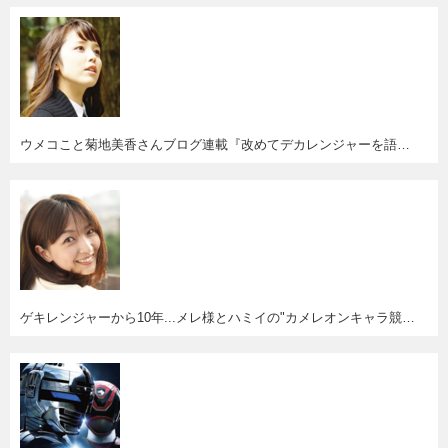
ウメコこと菊地美香さんブログ連載『改めてデカレンジャーを語ってみる』スタート。
ゲキレンジャーから10年...メレ様とハミイの"カメレオンキャラ競演"が見たい！