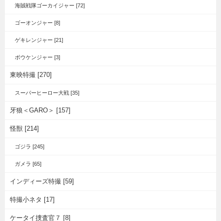
海賊戦隊ゴーカイジャー [72]
ゴーオンジャー [8]
ゲキレンジャー [21]
ボウケンジャー [3]
東映特撮 [270]
スーパーヒーロー大戦 [35]
牙狼＜GARO＞ [157]
怪獣 [214]
ゴジラ [245]
ガメラ [65]
インディーズ特撮 [59]
特撮小ネタ [17]
ケータイ捜査官７ [8]