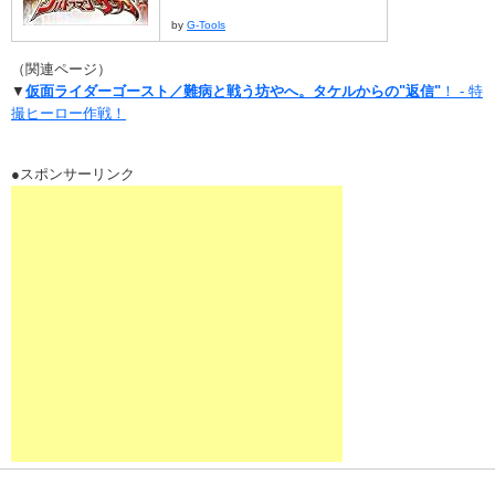
by
G-Tools
（関連ページ）
▼
仮面ライダーゴースト／難病と戦う坊やへ。タケルからの"返信"
！ - 特
撮ヒーロー作戦！
●スポンサーリンク