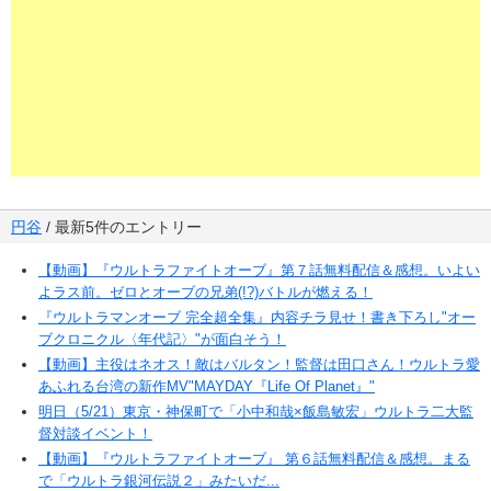
円谷
/ 最新5件のエントリー
【動画】『ウルトラファイトオーブ』第７話無料配信＆感想。いよい
よラス前。ゼロとオーブの兄弟(!?)バトルが燃える！
『ウルトラマンオーブ 完全超全集』内容チラ見せ！書き下ろし"オー
ブクロニクル〈年代記〉"が面白そう！
【動画】主役はネオス！敵はバルタン！監督は田口さん！ウルトラ愛
あふれる台湾の新作MV"MAYDAY『Life Of Planet』"
明日（5/21）東京・神保町で「小中和哉×飯島敏宏」ウルトラ二大監
督対談イベント！
【動画】『ウルトラファイトオーブ』 第６話無料配信＆感想。まる
で「ウルトラ銀河伝説２」みたいだ...