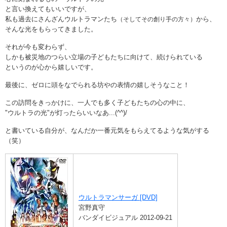
と言い換えてもいいですが、
私も過去にさんざんウルトラマンたち
から、
（そしてその創り手の方々）
そんな光をもらってきました。
それが今も変わらず、
しかも被災地のつらい立場の子どもたちに向けて、続けられている
というのが心から嬉しいです。
最後に、ゼロに頭をなでられる坊やの表情の嬉しそうなこと！
この訪問をきっかけに、一人でも多く子どもたちの心の中に、
"ウルトラの光"が灯ったらいいなあ...(^^)/
と書いている自分が、なんだか一番元気をもらえてるような気がする
（笑）
ウルトラマンサーガ [DVD]
宮野真守
バンダイビジュアル 2012-09-21