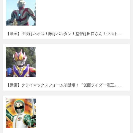
【動画】主役はネオス！敵はバルタン！監督は田口さん！ウルトラ愛あふれる台湾の新作MV"MAYDAY『Life Of Planet』"
【動画】クライマックスフォーム初登場！『仮面ライダー電王』第１話＆２８話無料配信。