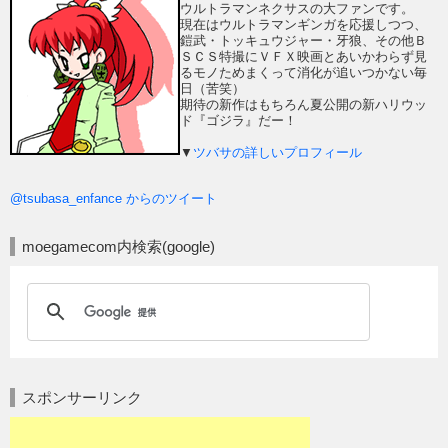
ウルトラマンネクサスの大ファンです。
現在はウルトラマンギンガを応援しつつ、
鎧武・トッキュウジャー・牙狼、その他Ｂ
ＳＣＳ特撮にＶＦＸ映画とあいかわらず見
るモノためまくって消化が追いつかない毎
日（苦笑）
期待の新作はもちろん夏公開の新ハリウッ
ド『ゴジラ』だー！
▼
ツバサの詳しいプロフィール
@tsubasa_enfance からのツイート
moegamecom内検索(google)
スポンサーリンク