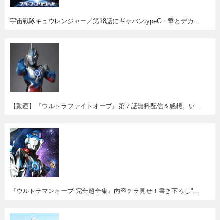
宇宙戦隊キュウレンジャー／第18話にギャバンtypeG・撃とデカレッド・バン＆センちゃん・ウメコ登場！
【動画】『ウルトラファイトオーブ』第７話無料配信＆感想。いよいよラス前。ゼロとオーブの兄弟(!?)バトルが燃える！
『ウルトラマンオーブ 完全超全集』内容チラ見せ！書き下ろし"オーブクロニクル〈年代記〉"が面白そう！