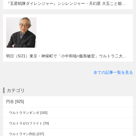
『五星戦隊ダイレンジャー』シシレンジャー・天幻星 大五こと能見達也さん逝去。
明日（5/21）東京・神保町で「小中和哉×飯島敏宏」ウルトラ二大監督対談イベント！
全ての記事一覧を見る
カテゴリ
円谷 [925]
ウルトラマンギンガ [192]
ウルトラゼロファイト [70]
ウルトラマン列伝 [237]