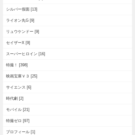
シルバー假面 [13]
ライオン丸G [9]
リュウケンドー [9]
セイザーX [9]
スーパーヒロイン [16]
特撮！ [398]
映画宝庫Ｖ３ [25]
サイエンス [6]
時代劇 [2]
モバイル [21]
特撮ゼロ [97]
プロフィール [1]