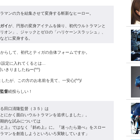
ラマンの力を結集させて変身する斬新なヒーロー。
ガイ
が、円形の変身アイテムを操り、初代ウルトラマンと
リオン」、ジャックとゼロの「ハリケーンスラッシュ」、
などに変身する。
"からして、初代とティガの合体フォームですか。
定に入れてくるとは...
きりましたねー(^^)
たが、この方のお名前を見て、一安心(^^)/
監督
続投らしい！
る田口清隆監督（３５）は
とにかく面白いウルトラマンを追求しました」。
期的な試みについては
と上』ではなく『斜め上』に。『迷ったら遊べ』をスロー
ラマンを創造しようといろいろ実験しています」