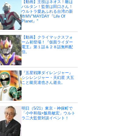
【動画】主役はネオス！敵は
バルタン！監督は田口さん！
ウルトラ愛あふれる台湾の新
作MV"MAYDAY『Life Of
Planet』"
【動画】クライマックスフォ
ーム初登場！『仮面ライダー
電王』第１話＆２８話無料配
信。
『五星戦隊ダイレンジャー』
シシレンジャー・天幻星 大五
こと能見達也さん逝去。
明日（5/21）東京・神保町で
「小中和哉×飯島敏宏」ウルト
ラ二大監督対談イベント！