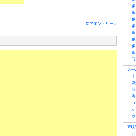
仮
仮
仮
次のエントリー »
仮
仮
仮
仮
仮
昭
スーパ
非
獣
特
海
ゴ
ゲ
ボ
東映特
ス