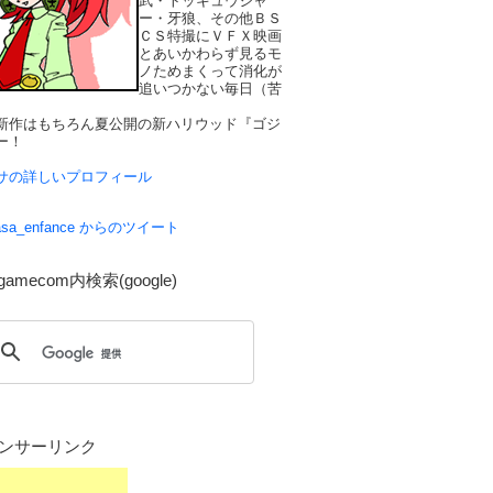
武・トッキュウジャ
ー・牙狼、その他ＢＳ
ＣＳ特撮にＶＦＸ映画
とあいかわらず見るモ
ノためまくって消化が
追いつかない毎日（苦
新作はもちろん夏公開の新ハリウッド『ゴジ
ー！
サの詳しいプロフィール
asa_enfance からのツイート
gamecom内検索(google)
ンサーリンク