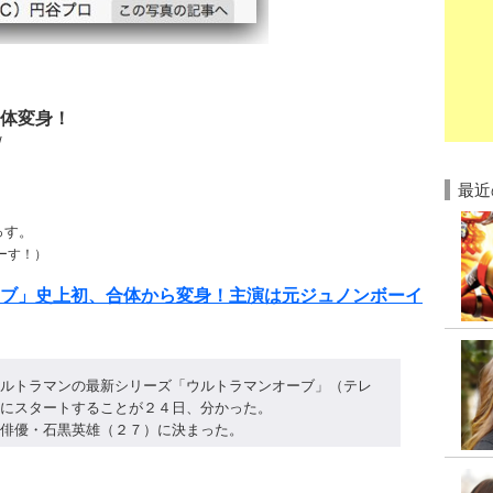
体変身！
/
最近
っす。
ーす！）
ブ」史上初、合体から変身！主演は元ジュノンボーイ
ルトラマンの最新シリーズ「ウルトラマンオーブ」（テレ
にスタートすることが２４日、分かった。
俳優・石黒英雄（２７）に決まった。