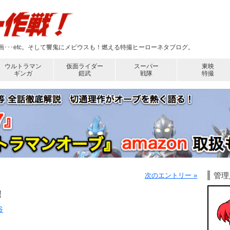
･･･etc。そして響鬼にメビウスも！燃える特撮ヒーローネタブログ。
ウルトラマン
仮面ライダー
スーパー
東映
ギンガ
鎧武
戦隊
特撮
管理
次のエントリー »
！
谷