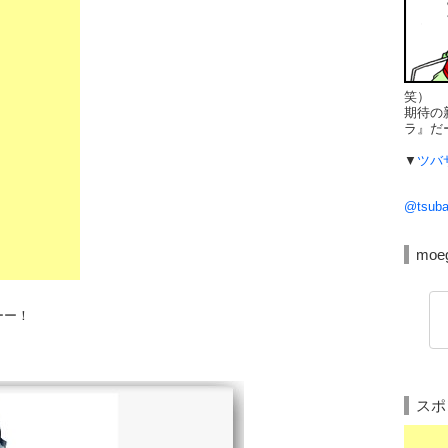
笑）
期待の
ラ』だ
▼
ツバ
@tsub
moe
ーー！
スポ