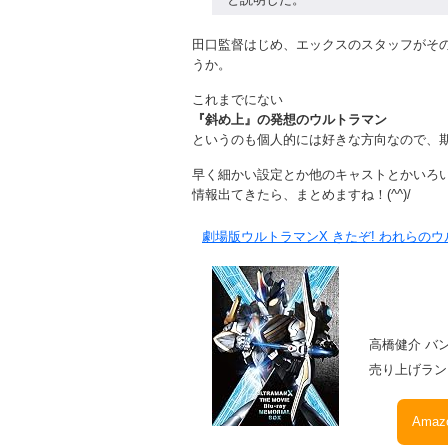
田口監督はじめ、エックスのスタッフがそ
うか。
これまでにない
『斜め上』の発想のウルトラマン
というのも個人的には好きな方向なので、
早く細かい設定とか他のキャストとかいろ
情報出てきたら、まとめますね！(^^)/
劇場版ウルトラマンX きたぞ! われらのウルト
高橋健介 バンダ
売り上げランキ
Ama