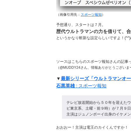
（画像引用先：
スポーツ報知
）
予想通り、スタートは７月。
歴代ウルトラマンの力を借りて、合
というかなり斬新な設定らしいですよ！(^^)
ソースはこちらのスポーツ報知さんの記事
（@MUDDY24さん、情報ありがとうございま
▼
最新シリーズ「ウルトラマンオー
石黒英雄
: スポーツ報知
テレビ放送開始から５０年を迎えたウ
ビ東京系、土曜・前９時）が７月９日
主演はジュノンボーイ出身のイケメン
おおおー！主演は電王のカイくんですか！