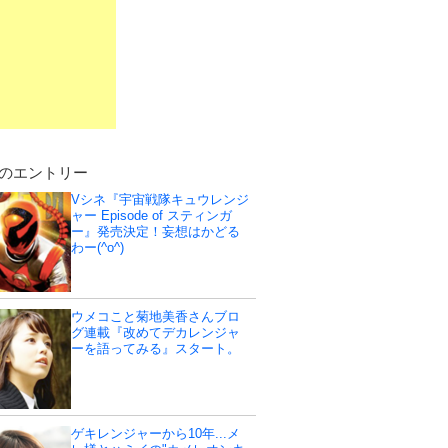
のエントリー
Vシネ『宇宙戦隊キュウレンジ
ャー Episode of スティンガ
ー』発売決定！妄想はかどる
わー(^o^)
ウメコこと菊地美香さんブロ
グ連載『改めてデカレンジャ
ーを語ってみる』スタート。
ゲキレンジャーから10年...メ