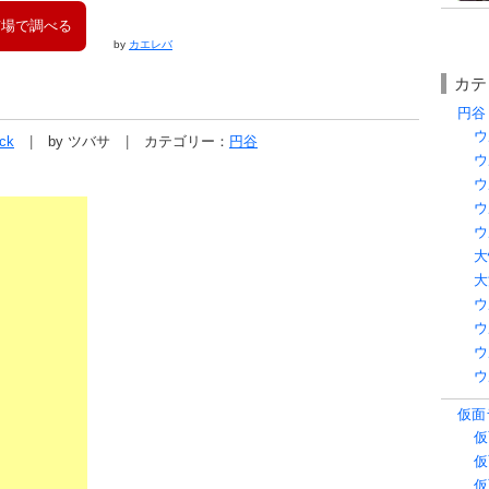
市場で調べる
by
カエレバ
カテ
円谷 
ウ
ck
by ツバサ
カテゴリー：
円谷
ウ
ウ
ウ
ウ
大
大
ウ
ウ
ウ
ウ
仮面ラ
仮
仮
仮