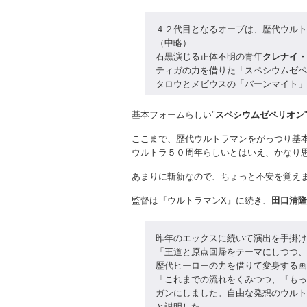
４２代目となるオーブは、歴代ウルト
（中略）
石黒演じる正体不明の青年
クレナイ・
ティガの力を借りた「スペシウムゼペ
タロウとメビウスの「バーンマイト」
基本フォームらしい"
スペシウムゼペリオン
ここまで、歴代ウルトラマンをがっつり基本設
ウルトラ５０周年らしいとはいえ、かなり思い
あまりに斬新なので、ちょっと不安を覚えまし
監督は『ウルトラマンX』に続き、
田口清隆
昨年のエックスに続いて演出を手掛け
「王道と原点回帰をテーマにしつつ、
歴代ヒーローの力を借りて変身する画
「これまでの流れをくみつつ、『もっ
ガンにしました。自由な発想のウルト
と説明した。