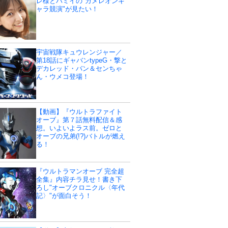
レ様とハミイの"カメレオンキ
ャラ競演"が見たい！
宇宙戦隊キュウレンジャー／
第18話にギャバンtypeG・撃と
デカレッド・バン＆センちゃ
ん・ウメコ登場！
【動画】『ウルトラファイト
オーブ』第７話無料配信＆感
想。いよいよラス前。ゼロと
オーブの兄弟(!?)バトルが燃え
る！
『ウルトラマンオーブ 完全超
全集』内容チラ見せ！書き下
ろし"オーブクロニクル〈年代
記〉"が面白そう！