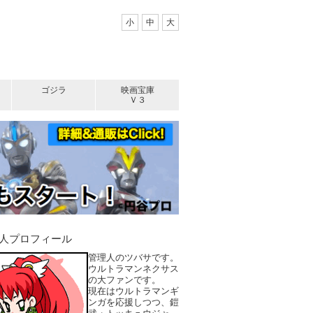
小
中
大
ゴジラ
映画宝庫
Ｖ３
人プロフィール
管理人のツバサです。
ウルトラマンネクサス
の大ファンです。
現在はウルトラマンギ
ンガを応援しつつ、鎧