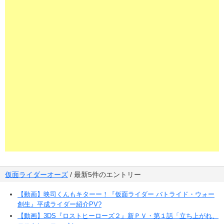
仮面ライダーオーズ
/ 最新5件のエントリー
【動画】映司くんもキターー！『仮面ライダー バトライド・ウォー
創生』平成ライダー紹介PV?
【動画】3DS『ロストヒーローズ２』新ＰＶ・第１話「立ち上がれ、