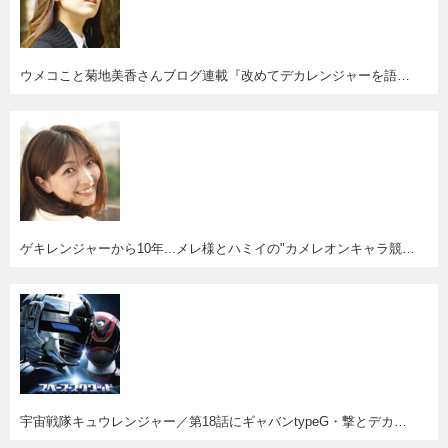
ウメコこと菊地美香さんブログ連載『改めてデカレンジャーを語ってみる』スタート。
ゲキレンジャーから10年...メレ様とハミイの"カメレオンキャラ競演"が見たい！
宇宙戦隊キュウレンジャー／第18話にギャバンtypeG・撃とデカレッド・バン＆センちゃん・ウメコ登場！