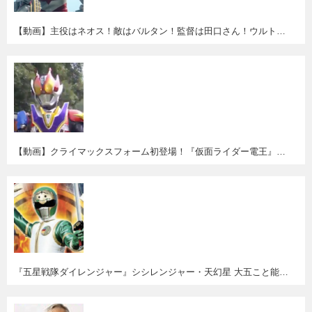
【動画】主役はネオス！敵はバルタン！監督は田口さん！ウルトラ愛あふれる台湾の新作MV"MAYDAY『Life Of Planet』"
【動画】クライマックスフォーム初登場！『仮面ライダー電王』第１話＆２８話無料配信。
『五星戦隊ダイレンジャー』シシレンジャー・天幻星 大五こと能見達也さん逝去。