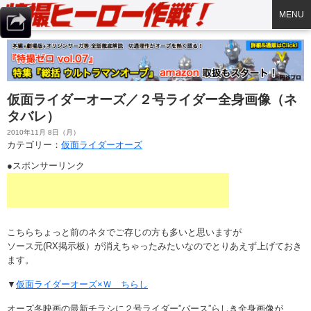
MENU
仮面ライダーオーズ／２号ライダー全身画像（ネ
タバレ）
2010年11月 8日（月）
カテゴリー：
仮面ライダーオーズ
●スポンサーリンク
こちらちょっと前のネタでご存じの方も多いと思いますが
ソース元(RX掲示板）が消えちゃったみたいなのでとりあえず上げておき
ます。
▼
仮面ライダーオーズ×Ｗ ちらし
オーズ冬映画の最新チラシに２号ライダー”バース”らしき全身画像が…