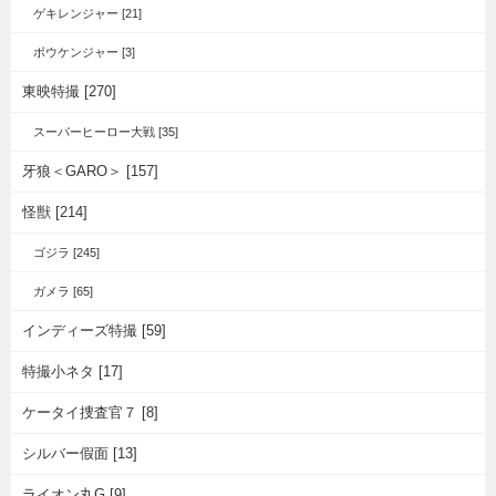
ゲキレンジャー [21]
ボウケンジャー [3]
東映特撮 [270]
スーパーヒーロー大戦 [35]
牙狼＜GARO＞ [157]
怪獣 [214]
ゴジラ [245]
ガメラ [65]
インディーズ特撮 [59]
特撮小ネタ [17]
ケータイ捜査官７ [8]
シルバー假面 [13]
ライオン丸G [9]