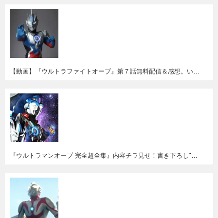
【動画】『ウルトラファイトオーブ』第７話無料配信＆感想。いよいよラス前。ゼロとオーブの兄弟(!?)バトルが燃える！
『ウルトラマンオーブ 完全超全集』内容チラ見せ！書き下ろし"オーブクロニクル〈年代記〉"が面白そう！