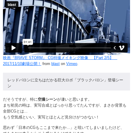
映画『BRAVE STORM』 CG特撮メイキング映像 【Part 2/5】
2017/11/10劇場公開！
from
blast
on
Vimeo
.
レッドバロンに立ちはだかる巨大ロボ「ブラックバロン」登場シー
ン
だそうですが、特に
空撮シーン
が凄いと思います。
まぢ初見の時は、実写合成とばっかり思ってたんですが、まさか背景も
全部CGとは...
もう空気感といい、実写とほとんど見分けがつかない！
思わず「日本のCGもここまで来たか...」と呟いてしまいましたけど、