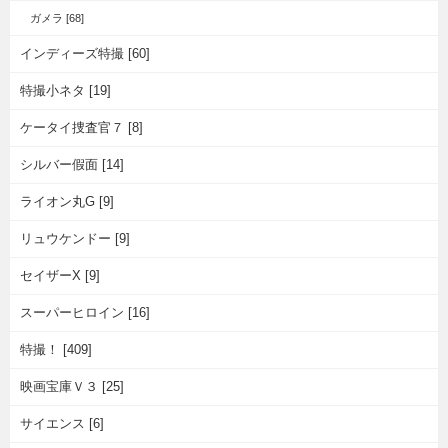
ガメラ [68]
インディーズ特撮 [60]
特撮小ネタ [19]
ケータイ捜査官７ [8]
シルバー假面 [14]
ライオン丸G [9]
リュウケンドー [9]
セイザーX [9]
スーパーヒロイン [16]
特撮！ [409]
映画宝庫Ｖ３ [25]
サイエンス [6]