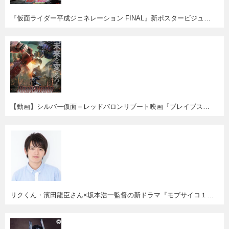
『仮面ライダー平成ジェネレーション FINAL』新ポスタービジュアル公開！あの懐かしキャストも登場。
【動画】シルバー仮面＋レッドバロンリブート映画『ブレイブストーム』メイキングムービーにぶっ飛び！
リクくん・濱田龍臣さん×坂本浩一監督の新ドラマ『モブサイコ１００』ウルトラマンジード終了後にスタート！