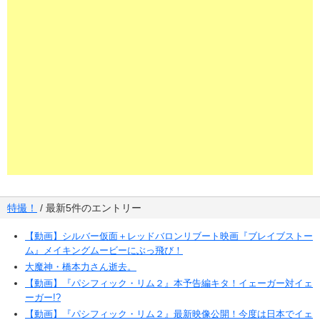
特撮！
/ 最新5件のエントリー
【動画】シルバー仮面＋レッドバロンリブート映画『ブレイブストー
ム』メイキングムービーにぶっ飛び！
大魔神・橋本力さん逝去。
【動画】『パシフィック・リム２』本予告編キタ！イェーガー対イェ
ーガー!?
【動画】『パシフィック・リム２』最新映像公開！今度は日本でイェ