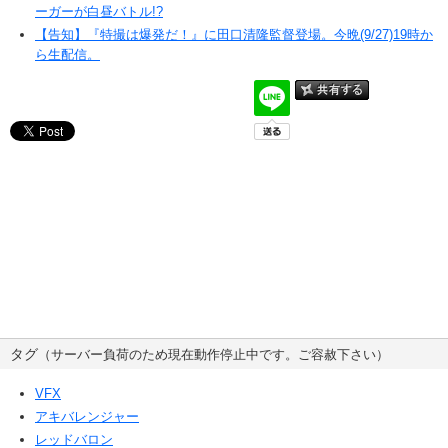
ーガーが白昼バトル!?
【告知】『特撮は爆発だ！』に田口清隆監督登場。今晩(9/27)19時か
ら生配信。
タグ
（サーバー負荷のため現在動作停止中です。ご容赦下さい）
VFX
アキバレンジャー
レッドバロン