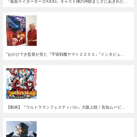
『仮面ライダーオーズ/OOO』キャスト陣の仲睦まじさにあきれたww
"おかひでき監督が見た『宇宙戦艦ヤマト２２０２』"インタビューが凄く面白い！
【動画】『ウルトラマンフェスティバル』大阪上陸！告知ムービー。