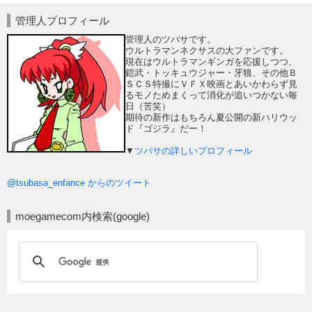
管理人プロフィール
管理人のツバサです。
ウルトラマンネクサスの大ファンです。
現在はウルトラマンギンガを応援しつつ、
鎧武・トッキュウジャー・牙狼、その他Ｂ
ＳＣＳ特撮にＶＦＸ映画とあいかわらず見
るモノためまくって消化が追いつかない毎
日（苦笑）
期待の新作はもちろん夏公開の新ハリウッ
ド『ゴジラ』だー！
▼
ツバサの詳しいプロフィール
@tsubasa_enfance からのツイート
moegamecom内検索(google)