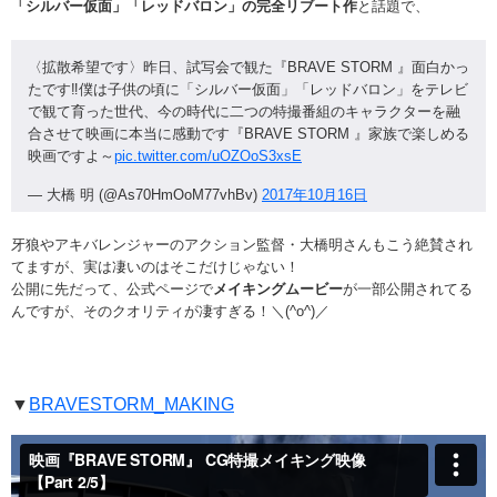
「シルバー仮面」「レッドバロン」の完全リブート作
と話題で、
〈拡散希望です〉昨日、試写会で観た『BRAVE STORM 』面白かっ
たです‼僕は子供の頃に「シルバー仮面」「レッドバロン」をテレビ
で観て育った世代、今の時代に二つの特撮番組のキャラクターを融
合させて映画に本当に感動です『BRAVE STORM 』家族で楽しめる
映画ですよ～
pic.twitter.com/uOZOoS3xsE
— 大橋 明 (@As70HmOoM77vhBv)
2017年10月16日
牙狼やアキバレンジャーのアクション監督・大橋明さんもこう絶賛され
てますが、実は凄いのはそこだけじゃない！
公開に先だって、公式ページで
メイキングムービー
が一部公開されてる
んですが、そのクオリティが凄すぎる！＼(^o^)／
▼
BRAVESTORM_MAKING