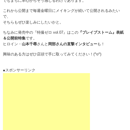
でもまぢに本心からそう感じるわけであります。
これから公開まで毎週金曜日にメイキングが続いて公開されるみたい
で、
そちらもぜひ楽しみにしたいかと。
ちなみに発売中の『特撮ゼロ vol.07』はこの
『ブレイブストーム』表紙
＆公開前特集
です。
ヒロイン・
山本千尋
さんと
岡部さんの直撃インタビュー
も！
興味のある方はぜひ店頭で手に取ってみてください！(^o^)
●スポンサーリンク