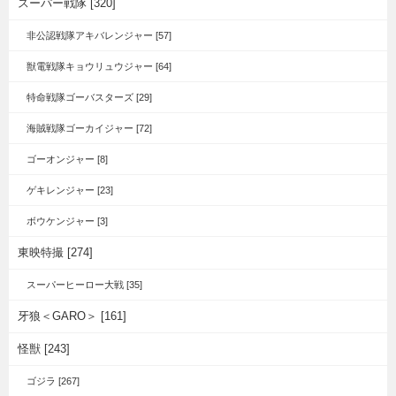
スーパー戦隊 [320]
非公認戦隊アキバレンジャー [57]
獣電戦隊キョウリュウジャー [64]
特命戦隊ゴーバスターズ [29]
海賊戦隊ゴーカイジャー [72]
ゴーオンジャー [8]
ゲキレンジャー [23]
ボウケンジャー [3]
東映特撮 [274]
スーパーヒーロー大戦 [35]
牙狼＜GARO＞ [161]
怪獣 [243]
ゴジラ [267]