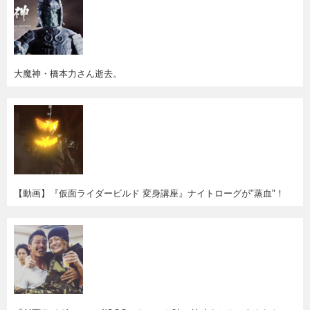
大魔神・橋本力さん逝去。
【動画】『仮面ライダービルド 変身講座』ナイトローグが"蒸血"！