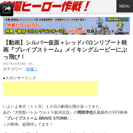
MENU
【動画】シルバー仮面＋レッドバロンリブート映
画『ブレイブストーム』メイキングムービーにぶ
っ飛び！
2017年10月18日（水）
カテゴリー：
特撮！
●スポンサーリンク
いよいよ来月（１１月）１０日の劇場公開が迫ってきた、
あの『大怪獣バトル ウルトラ銀河伝説』の
岡部淳也
氏最新作のVFX映画
『
ブレイブストーム BRAVE STORM
』。
この映画、超期待してます！